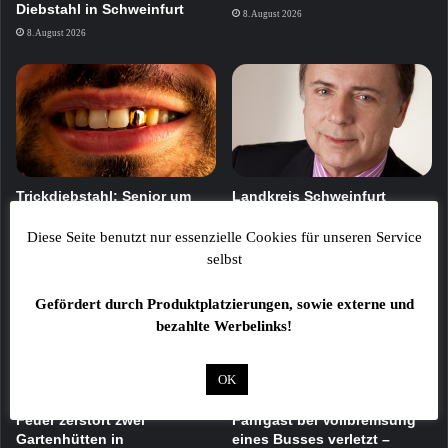
Diebstahl in Schweinfurt
8. August 2026
8. August 2026
Trickdiebstahl: Senior um
Landkreis Schweinfurt
Schmuck im Wert von 1.500
trauert um Altlandrat Harald
Euro gebracht
Leitherer
Diese Seite benutzt nur essenzielle Cookies für unseren Service
selbst
8. August 2026
8. August 2026
Gefördert durch Produktplatzierungen, sowie externe und
bezahlte Werbelinks!
OK
Feuer zerstört zwei
Fahrgast bei Vollbremsung
Gartenhütten in
eines Busses verletzt –