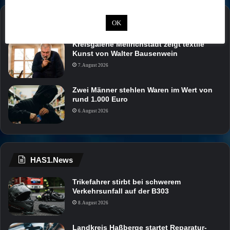
Rhön1.News
OK
Kreisgalerie Mellrichstadt zeigt textile
Kunst von Walter Bausenwein
7. August 2026
Zwei Männer stehlen Waren im Wert von
rund 1.000 Euro
6. August 2026
HAS1.News
Trikefahrer stirbt bei schwerem
Verkehrsunfall auf der B303
8. August 2026
Landkreis Haßberge startet Reparatur-