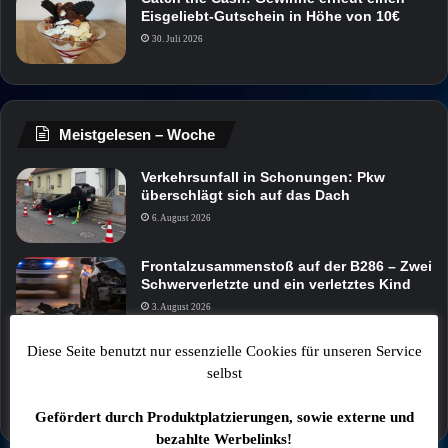
Eisgeliebt-Gutschein in Höhe von 10€
30. Juli 2026
Meistgelesen – Woche
Verkehrsunfall in Schonungen: Pkw
überschlägt sich auf das Dach
6. August 2026
Frontalzusammenstoß auf der B286 – Zwei
Schwerverletzte und ein verletztes Kind
3. August 2026
Diese Seite benutzt nur essenzielle Cookies für unseren Service
Der Busstreit nimmt kein Ende: Bach
selbst
widerspricht Darstellung der Stadt
4. August 2026
Gefördert durch Produktplatzierungen, sowie externe und
bezahlte Werbelinks!