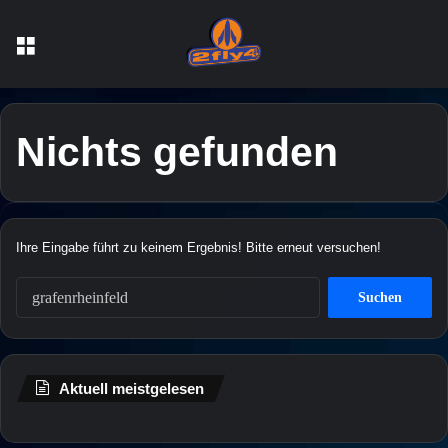
Menü
Nichts gefunden
Ihre Eingabe führt zu keinem Ergebnis! Bitte erneut versuchen!
S
u
c
h
e
Aktuell meistgelesen
n
n
a