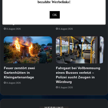
bezahlte Werbelinks!
Trickdiebstahl: Senior um
Landkreis Schweinfurt
OK
Schmuck im Wert von 1.500
trauert um Altlandrat Harald
Euro gebracht
Leitherer
8. August 2026
8. August 2026
Feuer zerstört zwei
Fahrgast bei Vollbremsung
Gartenhütten in
eines Busses verletzt –
Kleingartenanlage
Polizei sucht Zeugen in
Würzburg
8. August 2026
8. August 2026