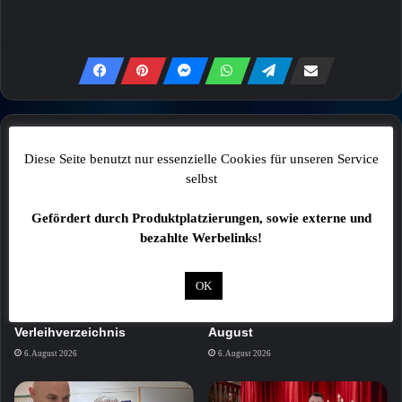
Mehr
Diese Seite benutzt nur essenzielle Cookies für unseren Service
selbst
Gefördert durch Produktplatzierungen, sowie externe und
bezahlte Werbelinks!
OK
Landkreis Haßberge startet
Bauarbeiten im Kurviertel
Reparatur- und
Bad Kissingen starten am 10.
Verleihverzeichnis
August
6. August 2026
6. August 2026