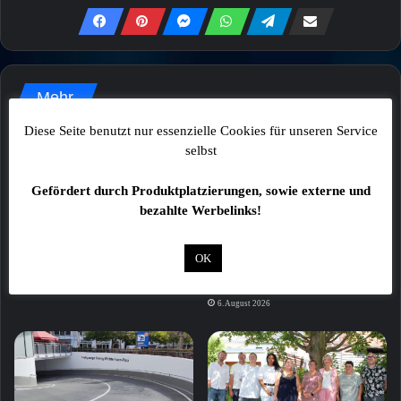
Mehr
Diese Seite benutzt nur essenzielle Cookies für unseren Service
selbst
Gefördert durch Produktplatzierungen, sowie externe und
bezahlte Werbelinks!
53-Jährige greift Polizisten
Hägele übernimmt
OK
nach Ruhestörung an
Kapitänsamt bei den
Würzburger Kickers
6. August 2026
6. August 2026