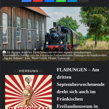
Als einziges deutsches Freilichtmuseum mit einer eigenen normalspurigen
Museumsbahn beteiligt sich das Fränkische Freilandmuseum Fladungen am bundesweiten
„Tag der Schiene“. Foto: Rhön GmbH, Florian Trykowski
FLADUNGEN
–
Am
dritten
Septemberwochenende
dreht sich auch im
Fränkischen
Freilandmuseum in