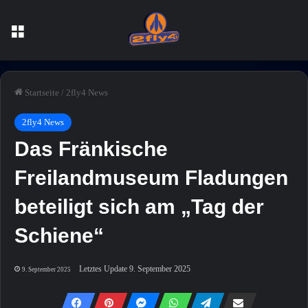
Menü
Startseite
/
2fly4 News
2fly4 News
Das Fränkische
Freilandmuseum Fladungen
beteiligt sich am „Tag der
Schiene“
Letztes Update 9. September 2025
9. September 2025