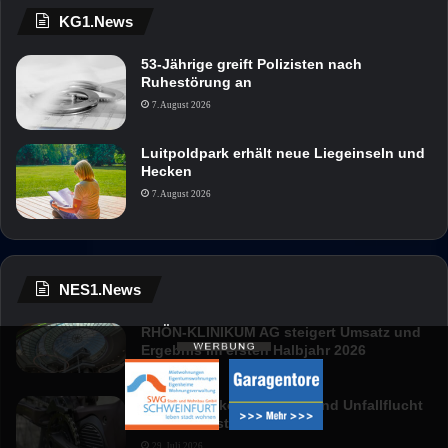
KG1.News
53-Jährige greift Polizisten nach
Ruhestörung an
7. August 2026
Luitpoldpark erhält neue Liegeinseln und
Hecken
7. August 2026
NES1.News
RHÖN-KLINIKUM AG steigert Umsatz und
Ergebnis im ersten Halbjahr 2026
6. August 2026
Mountainbike gestohlen und Unfallflucht
in Bad Neustadt
29. Juli 2026