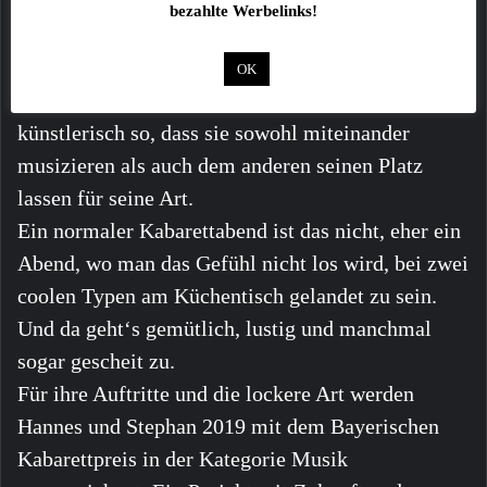
Hannes Ringlstetter & Stephan Zinner
bezahlte Werbelinks!
2 Typen, 2 Gitarren, 2 Bücher. Die beiden sind
Freunde, Kumpels, Kollegen, aus ähnlichem Holz
OK
geschnitzt und dennoch unterscheiden sie sich
künstlerisch so, dass sie sowohl miteinander
musizieren als auch dem anderen seinen Platz
lassen für seine Art.
Ein normaler Kabarettabend ist das nicht, eher ein
Abend, wo man das Gefühl nicht los wird, bei zwei
coolen Typen am Küchentisch gelandet zu sein.
Und da geht‘s gemütlich, lustig und manchmal
sogar gescheit zu.
Für ihre Auftritte und die lockere Art werden
Hannes und Stephan 2019 mit dem Bayerischen
Kabarettpreis in der Kategorie Musik