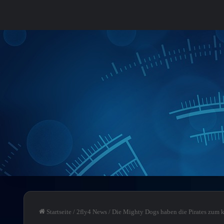
Startseite
/
2fly4 News
/
Die Mighty Dogs haben die Pirates zum k