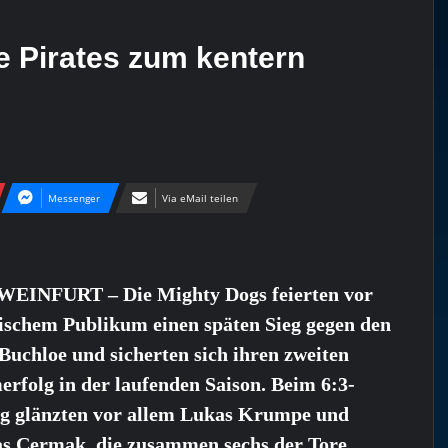
e Pirates zum kentern
Messenger
Via eMail teilen
EINFURT – Die Mighty Dogs feierten vor
ischem Publikum einen späten Sieg gegen den
uchloe und sicherten sich ihren zweiten
rfolg in der laufenden Saison. Beim 6:3-
lg glänzten vor allem Lukas Krumpe und
s Cermak, die zusammen sechs der Tore