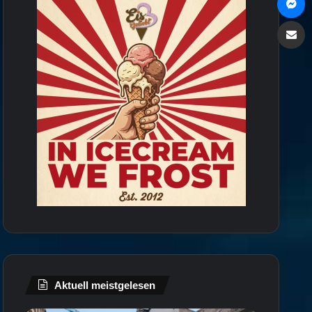
Via e
Aktuell meistgelesen