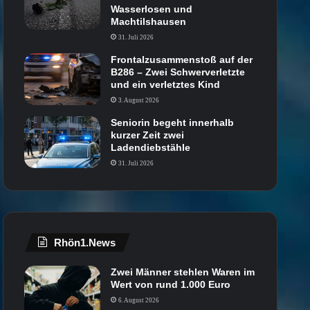
Wasserlosen und
Machtilshausen
31. Juli 2026
Frontalzusammenstoß auf der
B286 – Zwei Schwerverletzte
und ein verletztes Kind
3. August 2026
Seniorin begeht innerhalb
kurzer Zeit zwei
Ladendiebstähle
31. Juli 2026
Rhön1.News
Zwei Männer stehlen Waren im
Wert von rund 1.000 Euro
6. August 2026