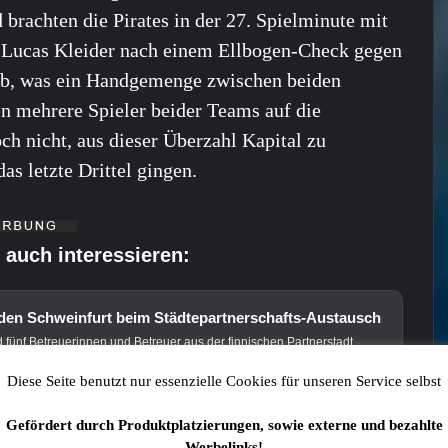
 brachten die Pirates in der 27. Spielminute mit
ls Lucas Kleider nach einem Ellbogen-Check gegen
ieb, was ein Handgemenge zwischen beiden
n mehrere Spieler beider Teams auf die
ch nicht, aus dieser Überzahl Kapital zu
as letzte Drittel gingen.
 auch interessieren:
den Schweinfurt beim Städtepartnerschafts-Austausch
nf Betreuerinnen und Betreuer aus der finnischen Partnerstadt
ährigen Jugendaustauschs für acht Tage zu Gast in Schweinfurt.
adt Schweinfurt erlebten sie ein abwechslungsreiches Programm
Diese Seite benutzt nur essenzielle Cookies für unseren Service selbst
Gefördert durch Produktplatzierungen, sowie externe und bezahlte
Werbelinks!