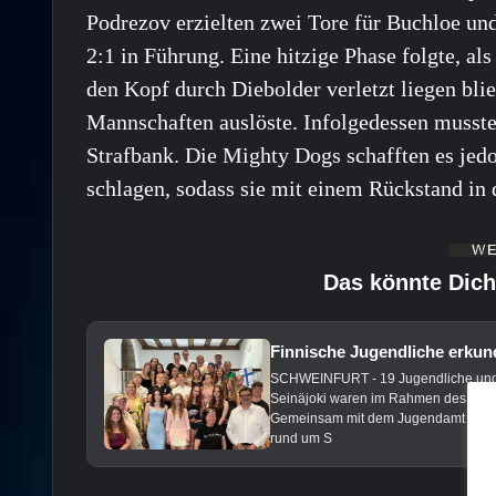
Podrezov erzielten zwei Tore für Buchloe und
2:1 in Führung. Eine hitzige Phase folgte, a
den Kopf durch Diebolder verletzt liegen bl
Mannschaften auslöste. Infolgedessen musste
Strafbank. Die Mighty Dogs schafften es jedo
schlagen, sodass sie mit einem Rückstand in d
Das könnte Dich
Finnische Jugendliche erkun
SCHWEINFURT - 19 Jugendliche und fü
Seinäjoki waren im Rahmen des langj
Gemeinsam mit dem Jugendamt der St
rund um S