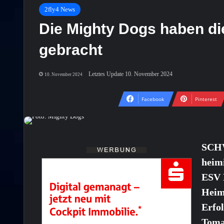
2fly4 News
Die Mighty Dogs haben di
gebracht
Letztes Update 10. November 2024
10. November 2024
Facebook
Pinterest
SCHW
heim
ESV B
Heime
Erfo
Toma