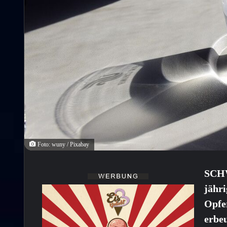
Foto: wuny / Pixabay
SCH
jähr
Opfer
erbe