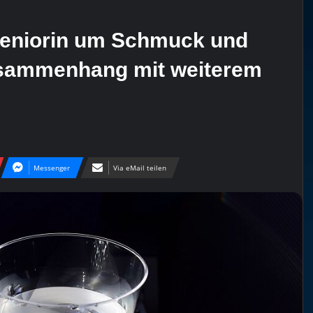
 Seniorin um Schmuck und
Zusammenhang mit weiterem
Messenger
Via eMail teilen