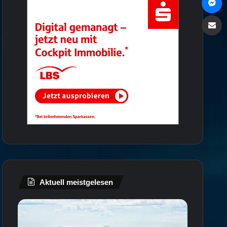
Via e
Aktuell meistgelesen