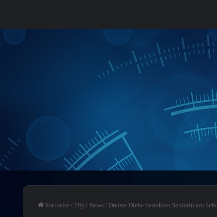
Startseite
/
2fly4 News
/
Dreiste Diebe bestehlen Seniorin um Sc