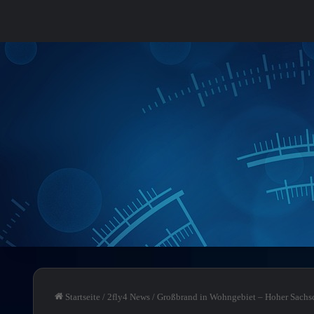
Startseite
/
2fly4 News
/
Großbrand in Wohngebiet – Hoher Sachsc