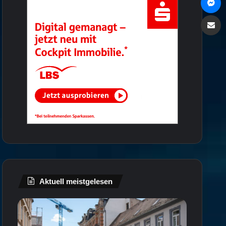
Via e
Aktuell meistgelesen