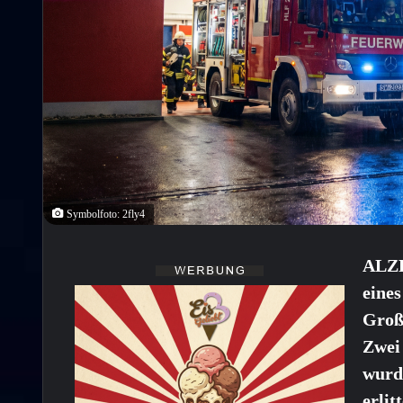
Symbolfoto: 2fly4
ALZ
eine
Groß
Zwei
wurd
erlit