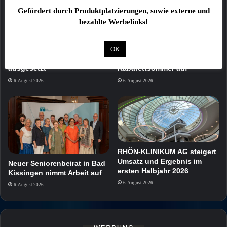
Gefördert durch Produktplatzierungen, sowie externe und
bezahlte Werbelinks!
OK
Katze in Transportbox am
BR zeichnet „Brettl-Spitzen“
Bamberger Bahnhof
beim Volkacher
ausgesetzt
Kabarettsommer auf
6. August 2026
6. August 2026
RHÖN-KLINIKUM AG steigert
Umsatz und Ergebnis im
Neuer Seniorenbeirat in Bad
ersten Halbjahr 2026
Kissingen nimmt Arbeit auf
6. August 2026
6. August 2026