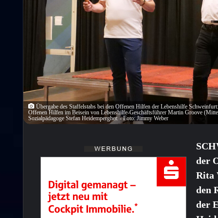
Übergabe des Staffelstabs bei den Offenen Hilfen der Lebenshilfe Schweinfurt
Offenen Hilfen im Beisein von Lebenshilfe-Geschäftsführer Martin Groove (Mitte
Sozialpädagoge Stefan Heidempergher. - Foto: Jimmy Weber
SCHW
der 
Rita
den 
der 