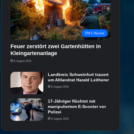
SW1-Notruf
Feuer zerstört zwei Gartenhütten in
Kleingartenanlage
8. August 2026
Landkreis Schweinfurt trauert
um Altlandrat Harald Leitherer
8. August 2026
17-Jähriger flüchtet mit
manipuliertem E-Scooter vor
Polizei
8. August 2026