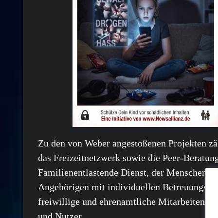
Zu den von Weber angestoßenen Projekten zäh
das Freizeitnetzwerk sowie die Peer-Beratung
Familienentlastende Dienst, der Menschen mi
Angehörigen mit individuellen Betreuungs- u
freiwillige und ehrenamtliche Mitarbeitende 
und Nutzer.