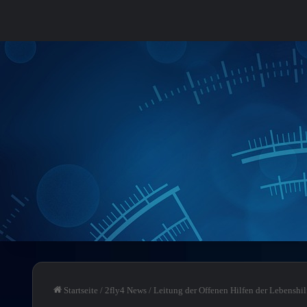
Startseite
/
2fly4 News
/
Leitung der Offenen Hilfen der Lebenshi