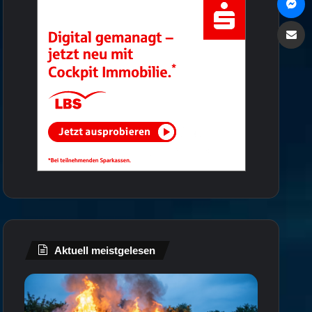
Via e
Aktuell meistgelesen