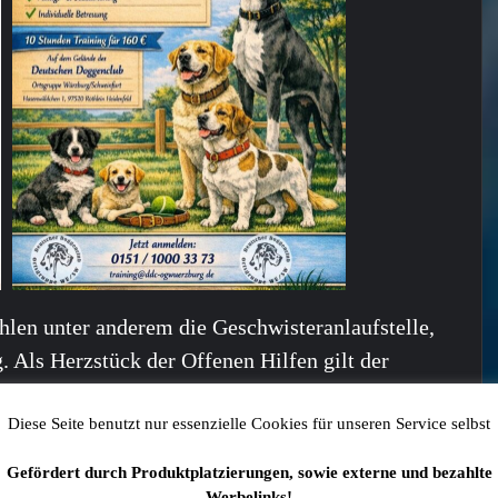
len unter anderem die Geschwisteranlaufstelle,
. Als Herzstück der Offenen Hilfen gilt der
t Behinderung aller Altersgruppen und ihre
nd Unterstützungsangeboten begleitet. Rund 200
Diese Seite benutzt nur essenzielle Cookies für unseren Service selbst
engagieren sich derzeit für etwa 250 Nutzerinnen
Gefördert durch Produktplatzierungen, sowie externe und bezahlte
Werbelinks!