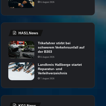
6. August 2026
HAS1.News
Trikefahrer stirbt bei
schwerem Verkehrsunfall auf
der B303
8. August 2026
Landkreis Haßberge startet
Reparatur- und
Verleihverzeichnis
7. August 2026
KG1.News