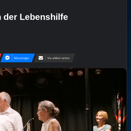
n der Lebenshilfe
Messenger
Via eMail teilen