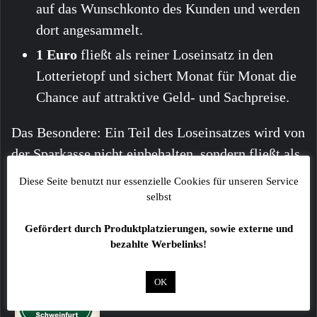
auf das Wunschkonto des Kunden und werden
dort angesammelt.
1 Euro
fließt als reiner Loseinsatz in den
Lotterietopf und sichert Monat für Monat die
Chance auf attraktive Geld- und Sachpreise.
Das Besondere: Ein Teil des Loseinsatzes wird von
der Sparkasse nicht einbehalten, sondern fließt als
Spende direkt wieder zurück in die Region, um
Diese Seite benutzt nur essenzielle Cookies für unseren Service
dort gemeinnützige und soziale Projekte zu
selbst
unterstützen.
Gefördert durch Produktplatzierungen, sowie externe und
bezahlte Werbelinks!
OK