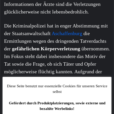
Informationen der Ärzte sind die Verletzungen
glücklicherweise nicht lebensbedrohlich.
Die Kriminalpolizei hat in enger Abstimmung mit
der Staatsanwaltschaft
Aschaffenburg
die
Ermittlungen wegen des dringenden Tatverdachts
der
gefährlichen Körperverletzung
übernommen.
Im Fokus steht dabei insbesondere das Motiv der
Tat sowie die Frage, ob sich Täter und Opfer
möglicherweise flüchtig kannten. Aufgrund der
Schwere des Delikts prüft die Staatsanwaltschaft
derzeit, den jugendlichen Tatverdächtigen noch im
Diese Seite benutzt nur essenzielle Cookies für unseren Service
selbst
Laufe des Tages einem Ermittlungsrichter zur
Klärung der Haftfrage vorzuführen.
Gefördert durch Produktplatzierungen, sowie externe und
bezahlte Werbelinks!