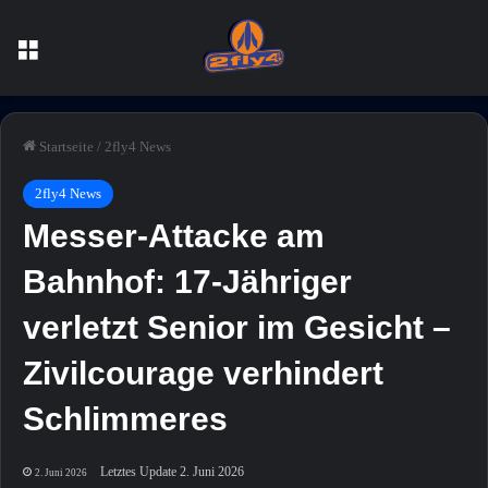
Menü
Startseite
/
2fly4 News
2fly4 News
Messer-Attacke am
Bahnhof: 17-Jähriger
verletzt Senior im Gesicht –
Zivilcourage verhindert
Schlimmeres
Letztes Update 2. Juni 2026
2. Juni 2026