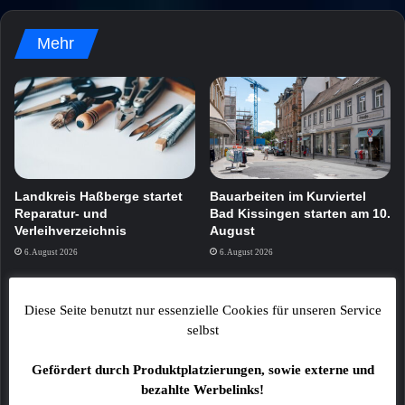
Mehr
Landkreis Haßberge startet
Bauarbeiten im Kurviertel
Reparatur- und
Bad Kissingen starten am 10.
Verleihverzeichnis
August
6. August 2026
6. August 2026
Diese Seite benutzt nur essenzielle Cookies für unseren Service
selbst
Gefördert durch Produktplatzierungen, sowie externe und
bezahlte Werbelinks!
Katze in Transportbox am
BR zeichnet „Brettl-Spitzen“