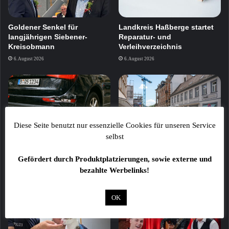
Goldener Senkel für
Landkreis Haßberge startet
langjährigen Siebener-
Reparatur- und
Kreisobmann
Verleihverzeichnis
6. August 2026
6. August 2026
Diese Seite benutzt nur essenzielle Cookies für unseren Service
selbst
Drei beschädigte Fahrzeuge
Bauarbeiten im Kurviertel
im Schweinfurter Stadtgebiet
Bad Kissingen starten am 10.
Gefördert durch Produktplatzierungen, sowie externe und
August
6. August 2026
bezahlte Werbelinks!
6. August 2026
OK