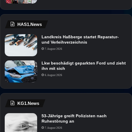
HAS1.News
Landkreis Haßberge startet Reparatur-
und Verleihverzeichnis
7. August 2026
Lkw beschädigt geparkten Ford und zieht
ihn mit sich
6. August 2026
KG1.News
53-Jährige greift Polizisten nach
Ruhestörung an
7. August 2026