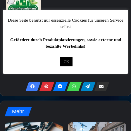
Diese Seite benutzt nur essenzielle Cookies für unseren Service
Alle Angaben ohne Gewähr!
selbst
Fotos sind ggf. beispielhafte Symbolbilder!
Gefördert durch Produktplatzierungen, sowie externe und
Kommentare von Lesern stellen keinesfalls die
bezahlte Werbelinks!
Meinung der Redaktion dar!
OK
Mehr