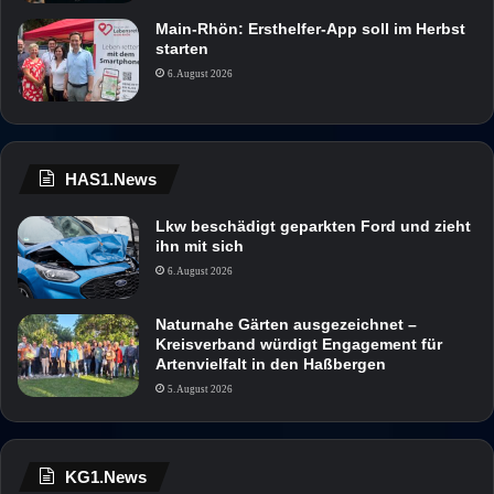
Main-Rhön: Ersthelfer-App soll im Herbst
starten
6. August 2026
HAS1.News
Lkw beschädigt geparkten Ford und zieht
ihn mit sich
6. August 2026
Naturnahe Gärten ausgezeichnet –
Kreisverband würdigt Engagement für
Artenvielfalt in den Haßbergen
5. August 2026
KG1.News