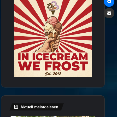
Via e
Aktuell meistgelesen