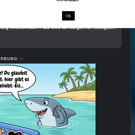
OK
ACHTUNG: Tiefgarage am Georg-Wichtermann-Platz wird ab morgen für Reinigungsarbeiten gesperrt