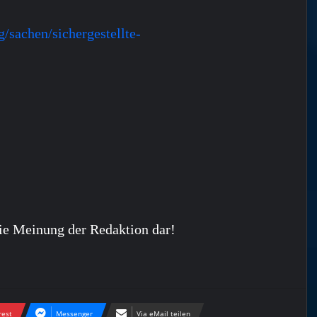
/sachen/sichergestellte-
ie Meinung der Redaktion dar!
rest
Messenger
Via eMail teilen