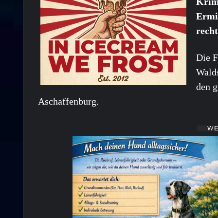
Krim
Ermi
rech
Die F
Walds
den 
Aschaffenburg.