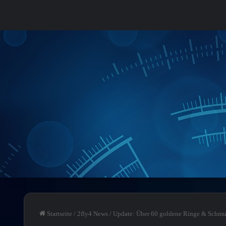
Startseite
/
2fly4 News
/
Update: Über 60 goldene Ringe & Schmuc