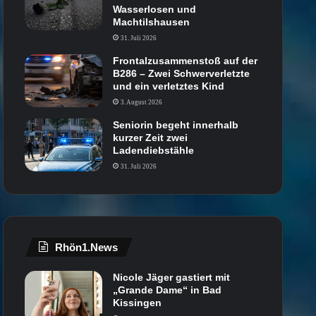
Wasserlosen und
Machtilshausen
31. Juli 2026
Frontalzusammenstoß auf der
B286 – Zwei Schwerverletzte
und ein verletztes Kind
3. August 2026
Seniorin begeht innerhalb
kurzer Zeit zwei
Ladendiebstähle
31. Juli 2026
Rhön1.News
Nicole Jäger gastiert mit
„Grande Dame“ in Bad
Kissingen