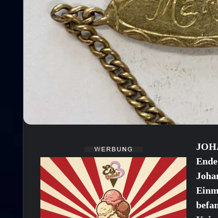
JOH
Ende
Johan
Einm
befan