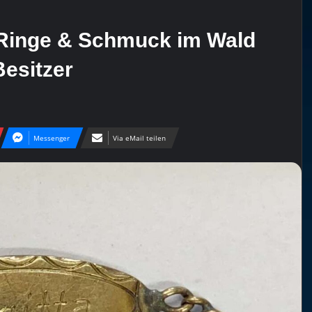
 Ringe & Schmuck im Wald
Besitzer
Messenger
Via eMail teilen