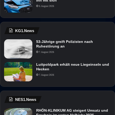
ihn mit sich
6. August 2026
KG1.News
53-Jährige greift Polizisten nach
Ruhestörung an
7. August 2026
Luitpoldpark erhält neue Liegeinseln und
Hecken
7. August 2026
NES1.News
RHÖN-KLINIKUM AG steigert Umsatz und