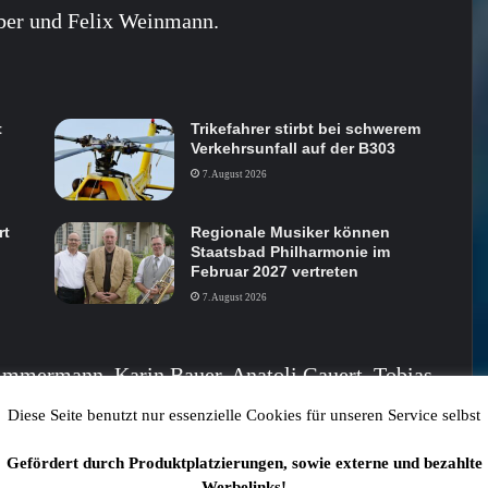
eber und Felix Weinmann.
t
Trikefahrer stirbt bei schwerem
Verkehrsunfall auf der B303
7. August 2026
rt
Regionale Musiker können
Staatsbad Philharmonie im
Februar 2027 vertreten
7. August 2026
immermann, Karin Bauer, Anatoli Gauert, Tobias
, Bettina Pfarr, Markus Riegler, Markus
Diese Seite benutzt nur essenzielle Cookies für unseren Service selbst
higwinzew.
Gefördert durch Produktplatzierungen, sowie externe und bezahlte
hojer, Heiko Mahr, Klaus Rösch, Markus
Werbelinks!