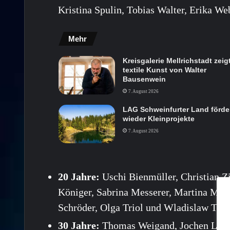
Kristina Spulin, Tobias Walter, Erika W
Mehr
Kreisgalerie Mellrichstadt zeig
textile Kunst von Walter
Bausenwein
7. August 2026
LAG Schweinfurter Land förde
wieder Kleinprojekte
7. August 2026
20 Jahre:
Uschi Bienmüller, Christian Z
Königer, Sabrina Messerer, Martina Meth
Schröder, Olga Triol und Wladislaw Tsc
30 Jahre:
Thomas Weigand, Jochen Lang