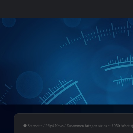
Startseite
/
2fly4 News
/
Zusammen bringen sie es auf 950 Arbeitsj