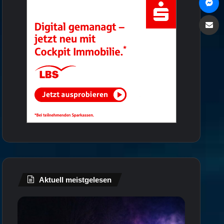
Via e
Aktuell meistgelesen