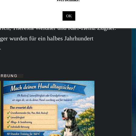
ippert.
ischof.
OK
ich, Theresia Weidner und Karl-Heinz Zügner.
ger wurden für ein halbes Jahrhundert
.