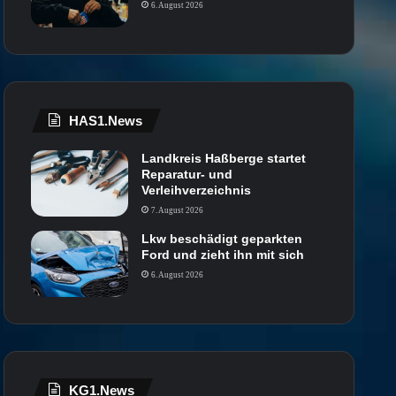
6. August 2026
HAS1.News
Landkreis Haßberge startet
Reparatur- und
Verleihverzeichnis
7. August 2026
Lkw beschädigt geparkten
Ford und zieht ihn mit sich
6. August 2026
KG1.News